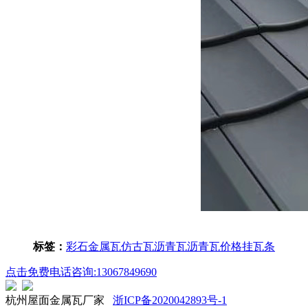
标签：
彩石金属瓦
仿古瓦
沥青瓦
沥青瓦价格
挂瓦条
点击免费电话咨询:13067849690
杭州屋面金属瓦厂家
浙ICP备2020042893号-1