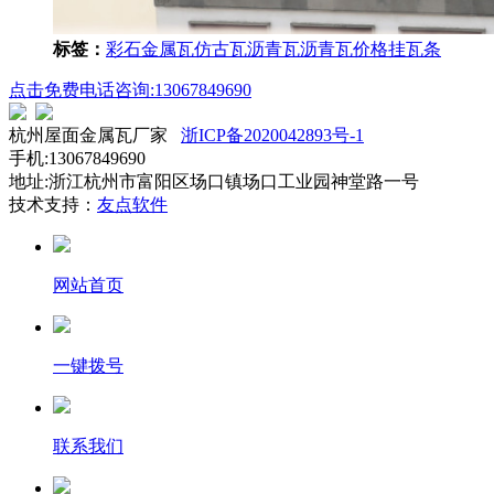
标签：
彩石金属瓦
仿古瓦
沥青瓦
沥青瓦价格
挂瓦条
点击免费电话咨询:13067849690
杭州屋面金属瓦厂家
浙ICP备2020042893号-1
手机:13067849690
地址:浙江杭州市富阳区场口镇场口工业园神堂路一号
技术支持：
友点软件
网站首页
一键拨号
联系我们