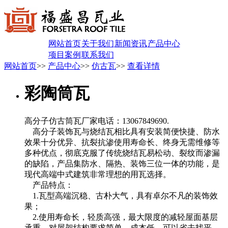
网站首页
关于我们
新闻资讯
产品中心
项目案例
联系我们
网站首页
>>
产品中心
>>
仿古瓦
>>
查看详情
彩陶筒瓦
高分子仿古筒瓦厂家电话：13067849690.
高分子装饰瓦与烧结瓦相比具有安装简便快捷、防水
效果十分优异、抗裂抗渗使用寿命长、终身无需维修等
多种优点，彻底克服了传统烧结瓦易松动、裂纹而渗漏
的缺陷，产品集防水、隔热、装饰三位一体的功能，是
现代高端中式建筑非常理想的用瓦选择。
产品特点：
1.瓦型高端沉稳、古朴大气，具有卓尔不凡的装饰效
果；
2.使用寿命长，轻质高强，最大限度的减轻屋面基层
承重，对屋架结构要求简单，成本低，可以省去找平