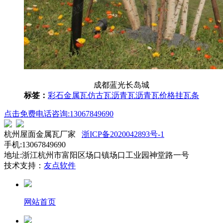
成都蓝光长岛城
标签：
彩石金属瓦
仿古瓦
沥青瓦
沥青瓦价格
挂瓦条
点击免费电话咨询:13067849690
杭州屋面金属瓦厂家
浙ICP备2020042893号-1
手机:13067849690
地址:浙江杭州市富阳区场口镇场口工业园神堂路一号
技术支持：
友点软件
网站首页