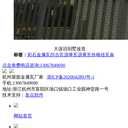
大连旧别墅改造
标签：
彩石金属瓦
仿古瓦
沥青瓦
沥青瓦价格
挂瓦条
点击免费电话咨询:13067849690
杭州屋面金属瓦厂家
浙ICP备2020042893号-1
手机:13067849690
地址:浙江杭州市富阳区场口镇场口工业园神堂路一号
技术支持：
友点软件
网站首页